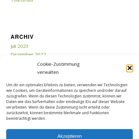
ARCHIV
Juli 2023
Dezember 2022
Juli 2019
Cookie-Zustimmung
Juni 2018
verwalten
April 2018
Um dir ein optimales Erlebnis zu bieten, verwenden wir Technologien
März 2018
wie Cookies, um Geräteinformationen zu speichern und/oder darauf
Februar 2018
zuzugreifen. Wenn du diesen Technologien zustimmst, können wir
Daten wie das Surfverhalten oder eindeutige IDs auf dieser Website
September 2017
verarbeiten. Wenn du deine Zustimmung nicht erteilst oder
Juli 2017
zurückziehst, können bestimmte Merkmale und Funktionen
beeinträchtigt werden.
April 2015
Februar 2015
Akzeptieren