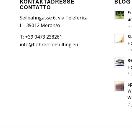
KONTAKTADRESSE –
BLOG
CONTATTO
Fr
Seilbahngasse 6, via Teleferica
u
I – 39012 Meran/o
6. 
St
T: +39 0473 238261
Ho
info@bohrerconsulting.eu
10
R
Ho
5. 
Sp
We
We
7.