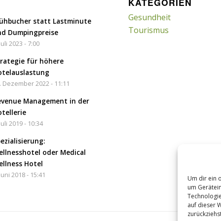
KATEGORIEN
Gesundheit
ühbucher statt Lastminute
Tourismus
nd Dumpingpreise
Juli 2023 - 7:00
rategie für höhere
telauslastung
. Dezember 2022 - 11:11
evenue Management in der
tellerie
Juli 2019 - 10:34
ezialisierung:
llnesshotel oder Medical
llness Hotel
 Juni 2018 - 15:41
Um dir ein 
um Gerätein
Technologie
auf dieser 
zurückziehs