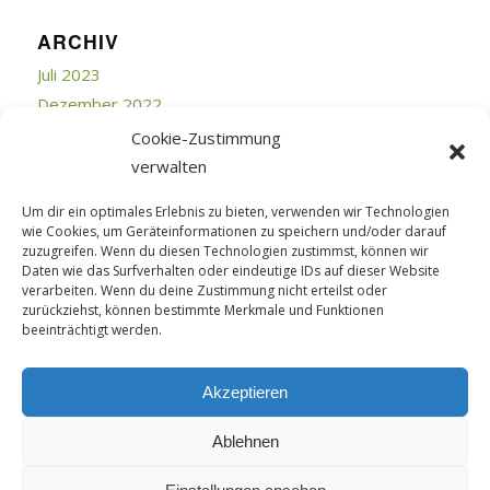
ARCHIV
Juli 2023
Dezember 2022
Juli 2019
Cookie-Zustimmung
Juni 2018
verwalten
April 2018
Um dir ein optimales Erlebnis zu bieten, verwenden wir Technologien
März 2018
wie Cookies, um Geräteinformationen zu speichern und/oder darauf
Februar 2018
zuzugreifen. Wenn du diesen Technologien zustimmst, können wir
Daten wie das Surfverhalten oder eindeutige IDs auf dieser Website
September 2017
verarbeiten. Wenn du deine Zustimmung nicht erteilst oder
Juli 2017
zurückziehst, können bestimmte Merkmale und Funktionen
beeinträchtigt werden.
April 2015
Februar 2015
Akzeptieren
Ablehnen