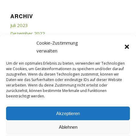
ARCHIV
Juli 2023
Dezember 2022
Juli 2019
Cookie-Zustimmung
Juni 2018
verwalten
April 2018
Um dir ein optimales Erlebnis zu bieten, verwenden wir Technologien
März 2018
wie Cookies, um Geräteinformationen zu speichern und/oder darauf
Februar 2018
zuzugreifen. Wenn du diesen Technologien zustimmst, können wir
Daten wie das Surfverhalten oder eindeutige IDs auf dieser Website
September 2017
verarbeiten. Wenn du deine Zustimmung nicht erteilst oder
Juli 2017
zurückziehst, können bestimmte Merkmale und Funktionen
beeinträchtigt werden.
April 2015
Februar 2015
Akzeptieren
Ablehnen