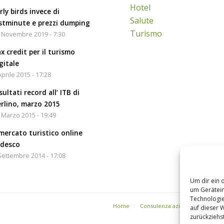
Hotel
rly birds invece di
Salute
stminute e prezzi dumping
Turismo
 Novembre 2019 - 7:30
x credit per il turismo
gitale
Aprile 2015 - 17:28
sultati record all‘ ITB di
rlino, marzo 2015
 Marzo 2015 - 19:49
 mercato turistico online
edesco
Settembre 2014 - 17:08
Um dir ein 
um Gerätein
Technologie
Home
Consulenza aziendale
Marke
auf dieser 
zurückziehs