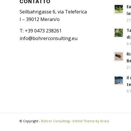
CONTATTO
Ea
Seilbahngasse 6, via Teleferica
la
I – 39012 Meran/o
21
Ta
T: +39 0473 238261
di
info@bohrerconsulting.eu
6 
Ri
Be
21
Il
t
6 
© Copyright -
Bohrer Consulting
-
Enfold Theme by Kriesi