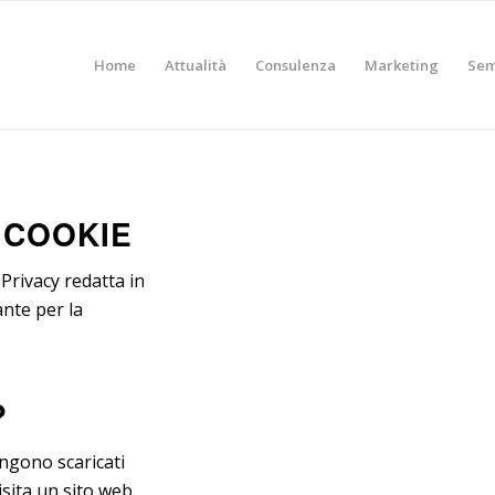
Home
Attualità
Consulenza
Marketing
Sem
I COOKIE
 Privacy redatta in
nte per la
?
engono scaricati
isita un sito web.