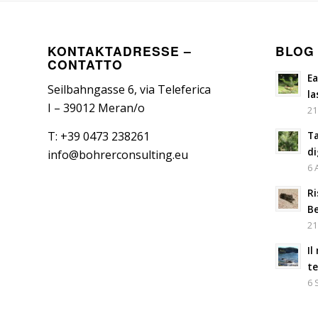
KONTAKTADRESSE –
BLOG
CONTATTO
Ea
Seilbahngasse 6, via Teleferica
la
I – 39012 Meran/o
21
Ta
T: +39 0473 238261
di
info@bohrerconsulting.eu
6 
Ri
Be
21
Il
t
6 