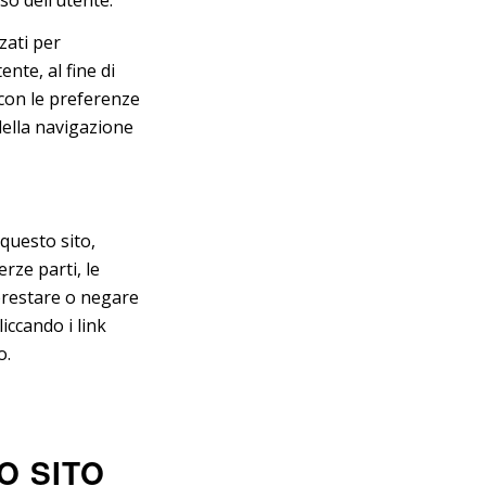
zati per
ente, al fine di
 con le preferenze
della navigazione
 questo sito,
erze parti, le
prestare o negare
iccando i link
o.
O SITO