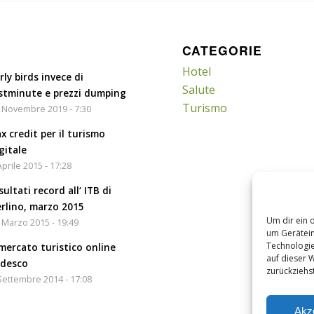
CATEGORIE
Hotel
rly birds invece di
Salute
stminute e prezzi dumping
Turismo
 Novembre 2019 - 7:30
x credit per il turismo
gitale
Aprile 2015 - 17:28
sultati record all‘ ITB di
rlino, marzo 2015
Um dir ein 
 Marzo 2015 - 19:49
um Gerätein
Technologie
 mercato turistico online
auf dieser 
edesco
zurückziehs
Settembre 2014 - 17:08
Akz