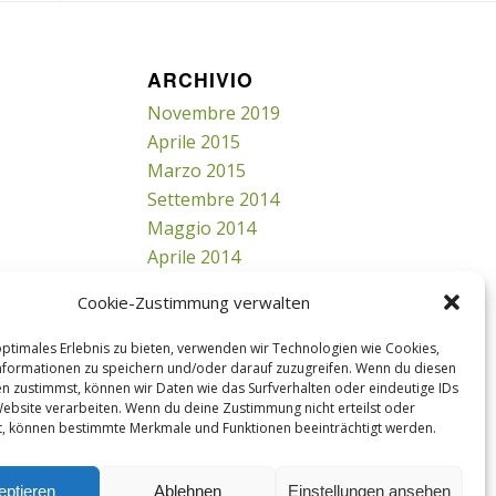
ARCHIVIO
Novembre 2019
Aprile 2015
Marzo 2015
Settembre 2014
Maggio 2014
Aprile 2014
Marzo 2014
Cookie-Zustimmung verwalten
Febbraio 2014
Gennaio 2014
optimales Erlebnis zu bieten, verwenden wir Technologien wie Cookies,
formationen zu speichern und/oder darauf zuzugreifen. Wenn du diesen
n zustimmst, können wir Daten wie das Surfverhalten oder eindeutige IDs
Website verarbeiten. Wenn du deine Zustimmung nicht erteilst oder
t, können bestimmte Merkmale und Funktionen beeinträchtigt werden.
eptieren
Ablehnen
Einstellungen ansehen