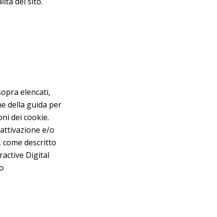
ità del sito.
opra elencati,
ne della guida per
ni dei cookie.
attivazione e/o
i, come descritto
active Digital
zo