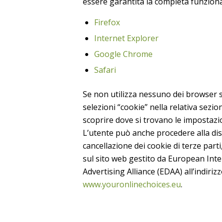
essere garantita la completa funzional
Firefox
Internet Explorer
Google Chrome
Safari
Se non utilizza nessuno dei browser s
selezioni “cookie” nella relativa sezio
scoprire dove si trovano le impostazio
L’utente può anche procedere alla dis
cancellazione dei cookie di terze part
sul sito web gestito da European Inter
Advertising Alliance (EDAA) all’indiriz
www.youronlinechoices.eu
.