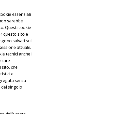
cookie essenziali
i non sarebbe
to. Questi cookie
r questo sito e
ngono salvati sul
sessione attuale.
kie tecnici anche i
izzare
l sito, che
stici e
gregata senza
ne del singolo
so dell’utente.