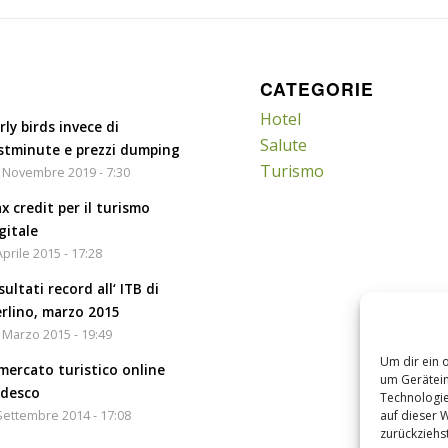
CATEGORIE
Hotel
rly birds invece di
Salute
stminute e prezzi dumping
Turismo
 Novembre 2019 - 7:30
x credit per il turismo
gitale
Aprile 2015 - 17:28
sultati record all‘ ITB di
rlino, marzo 2015
 Marzo 2015 - 19:49
Um dir ein 
 mercato turistico online
um Gerätein
edesco
Technologie
auf dieser 
Settembre 2014 - 17:08
zurückziehs