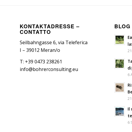
KONTAKTADRESSE –
BLOG
CONTATTO
Ea
Seilbahngasse 6, via Teleferica
la
I – 39012 Meran/o
21
Ta
T: +39 0473 238261
di
info@bohrerconsulting.eu
6 
Ri
Be
21
Il
t
6 